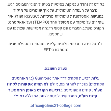
בקורס זה נחדד טכניקות בסיסיות בטיפול הזוגי המבוסס רגש.
נדבר על העמדה הטיפולית, על איך שומרים על מיקוד
בפגישה, אסטרטגיות טיפוליות מרכזיות (RISSSC ועוד), איך
שומרים על מיקוד עם מטופל אחד (TEMPO) ועל אנאקטמנט.
הקורס משלב הסברים עם קטעי הדגמה מפגישות שצולמו עם
שחקנים.
ד"ר טל פדה היא פסיכולוגית קלינית מומחית ומטפלת זוגית
מוסמכת ב-EFT.
הערה חשובה:
עלות רכישת הקורס דרך אתר Gumroad (בו מאוחסנים
הקורסים) מוכרת להחזר מס, אולם
לא תהיה אפשרות לקיזוז
מע"מ.
פונים המעוניינים ב
רכישת הקורס באופן המאפשר
קיזוז מע"מ
, מתבקשים לפנות לצוות המכללה במייל:
.
office@clinic21-college.com