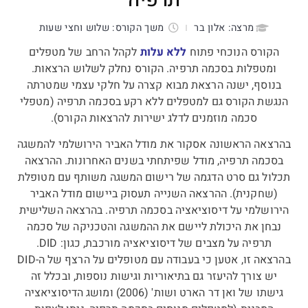
מרצה: אלון בר
משך הקורס: שלוש וחצי שעות
הקורס הנוכחי פתוח
ללא עלות
לקהל הרחב של מטפלים
ומטפלות בסכמה תרפיה. הקורס נחלק לשלוש הרצאות.
בנוסף, ישנה הרצאת מבוא קצרה על חלקי עצמי שמטרתה
הנגשת הקורס גם למטפלים ללא רקע בסכמה תרפיה (מטפלי
סכמה מוזמנים לדלג ישירות להרצאות הקורס).
בהרצאה הראשונה אסקור את מודל האביר הירושלמי להמשגה
בסכמה תרפיה, מודל שפיתחתי בשנים האחרונות. ההרצאה
תכלול גם סרט הדגמה של רישום המשגה משותף עם מטופלת
(שחקנית). ההרצאה השנייה תעסוק ביישום מודל האביר
הירושלמי על דיסוציאציה בסכמה תרפיה. בהרצאה השלישית
נבחן את היכולת ליישם את ההמשגה והטכניקה של סכמה
תרפיה על מצבים של דיסוציאציה מורכבת, כגון: DID.
בהרצאה זו, אטען כי בעבודה עם מטופלים על הרצף של ה-DID
יש צורך להיעזר גם בתיאוריות וגישות נוספות, ובכלל זה
גישתו של ואן דר הארט ושות' (2006) ומושג הדיסוציאציה