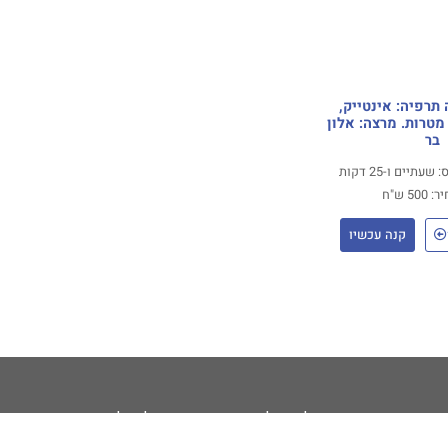
תרפיה: אינטייק,
טרות. מרצה: אלון
בר
תיים ו-25 דקות
 500 ש"ח
קנה עכשיו
ודות
קורסים למטפלים
קורסים לקהל הרחב
הצהר