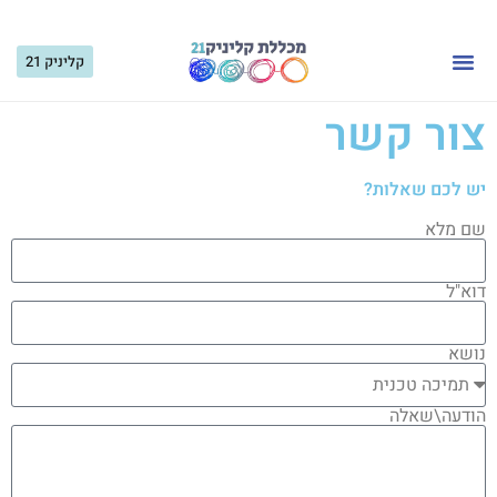
קליניק 21
קורסים לקהל הרחב
קורסים למטפלים
צור קשר
יש לכם שאלות?
שם מלא
דוא"ל
נושא
הודעה\שאלה